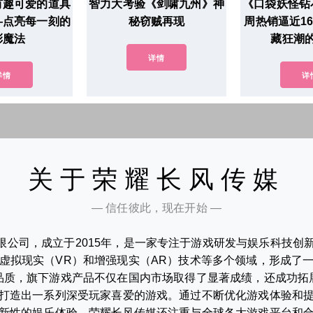
有趣可爱的道具
智力大考验《剑啸九州》神
《口袋妖怪钻
—点亮每一刻的
秘窃贼再现
周热销逼近1
彩魔法
藏狂潮
详情
详情
详
关于荣耀长风传媒
— 信任彼此，现在开始 —
限公司，成立于2015年，是一家专注于游戏研发与娱乐科技创
虚拟现实（VR）和增强现实（AR）技术等多个领域，形成了
品质，旗下游戏产品不仅在国内市场取得了显著成绩，还成功拓
打造出一系列深受玩家喜爱的游戏。通过不断优化游戏体验和
新性的娱乐体验。荣耀长风传媒还注重与全球各大游戏平台和