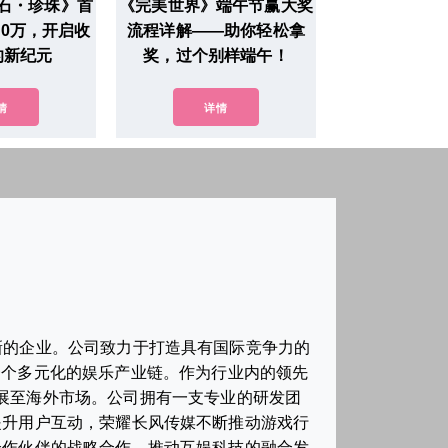
石・珍珠》首
《完美世界》端午节赢大奖
60万，开启收
流程详解——助你轻松拿
的新纪元
奖，过个别样端午！
情
详情
新的企业。公司致力于打造具有国际竞争力的
一个多元化的娱乐产业链。作为行业内的领先
展至海外市场。公司拥有一支专业的研发团
提升用户互动，荣耀长风传媒不断推动游戏行
合作伙伴的战略合作，推动互娱科技的融合发